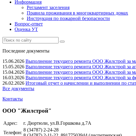
Информация
Регламент заселения
Правила проживания в многоквартирных домах
Инструкция по пожарной безопасности
Вопрос-ответ
Оценка УТ
Последние документы
15.06.2026
Выполнение текущего ремонта ООО Жилстрой за ма
15.05.2026
Выполнение текущего ремонта ООО Жилстрой за ап
15.04.2026
Выполнение текущего ремонта ООО Жилстрой за ма
16.03.2026
Выполнение текущего ремонта ООО Жилстрой за фе
26.02.2026
Итоговый отчет о начислении и выполнении по ста
Все документы
Контакты
ООО "Жилстрой"
Адрес:
г. Дюртюли, ул.В.Горшкова д.7А
8 (34787)
2-24-28
Телефон:
8 (34787)
2-11-22, 89177503944
(диспетчерская)