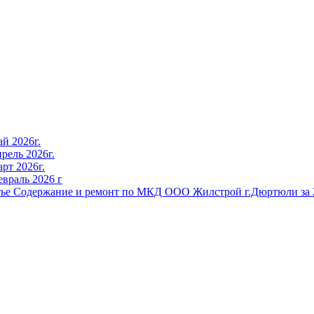
й 2026г.
рель 2026г.
рт 2026г.
враль 2026 г
тье Содержание и ремонт по МКД ООО Жилстрой г.Дюртюли за 2