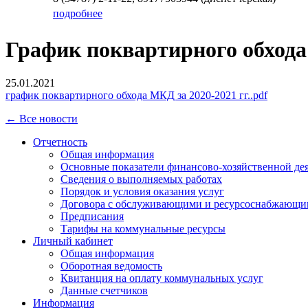
подробнее
График поквартирного обхода 
25.01.2021
график поквартирного обхода МКД за 2020-2021 гг..pdf
← Все новости
Отчетность
Общая информация
Основные показатели финансово-хозяйственной де
Сведения о выполняемых работах
Порядок и условия оказания услуг
Договора с обслуживающими и ресурсоснабжающи
Предписания
Тарифы на коммунальные ресурсы
Личный кабинет
Общая информация
Оборотная ведомость
Квитанция на оплату коммунальных услуг
Данные счетчиков
Информация