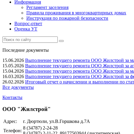
Информация
Регламент заселения
Правила проживания в многоквартирных домах
Инструкция по пожарной безопасности
Вопрос-ответ
Оценка УТ
Последние документы
15.06.2026
Выполнение текущего ремонта ООО Жилстрой за ма
15.05.2026
Выполнение текущего ремонта ООО Жилстрой за ап
15.04.2026
Выполнение текущего ремонта ООО Жилстрой за ма
16.03.2026
Выполнение текущего ремонта ООО Жилстрой за фе
26.02.2026
Итоговый отчет о начислении и выполнении по ста
Все документы
Контакты
ООО "Жилстрой"
Адрес:
г. Дюртюли, ул.В.Горшкова д.7А
8 (34787)
2-24-28
Телефон:
8 (34787)
2-11-22, 89177503944
(диспетчерская)