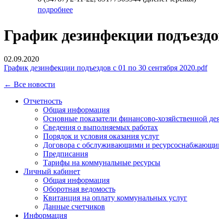
подробнее
График дезинфекции подъездов
02.09.2020
График дезинфекции подъездов с 01 по 30 сентября 2020.pdf
← Все новости
Отчетность
Общая информация
Основные показатели финансово-хозяйственной де
Сведения о выполняемых работах
Порядок и условия оказания услуг
Договора с обслуживающими и ресурсоснабжающи
Предписания
Тарифы на коммунальные ресурсы
Личный кабинет
Общая информация
Оборотная ведомость
Квитанция на оплату коммунальных услуг
Данные счетчиков
Информация