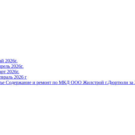
й 2026г.
рель 2026г.
рт 2026г.
враль 2026 г
тье Содержание и ремонт по МКД ООО Жилстрой г.Дюртюли за 2