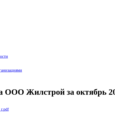
ности
ганизациями
а ООО Жилстрой за октябрь 20
г.pdf