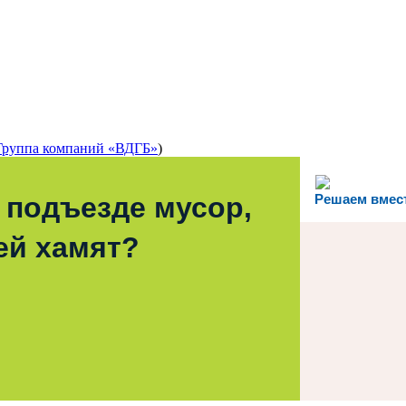
Группа компаний «ВДГБ»
)
 подъезде мусор,
Решаем вмес
ей хамят?