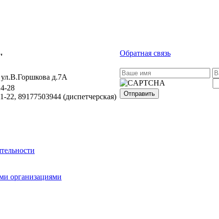
Обратная связь
"
 ул.В.Горшкова д.7А
24-28
Отправить
11-22, 89177503944
(диспетчерская)
ятельности
ми организациями