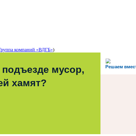
Группа компаний «ВДГБ»
)
 подъезде мусор,
Решаем вмес
ей хамят?