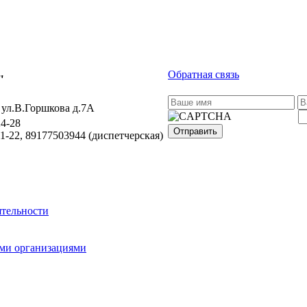
Обратная связь
"
 ул.В.Горшкова д.7А
24-28
Отправить
11-22, 89177503944
(диспетчерская)
ятельности
ми организациями